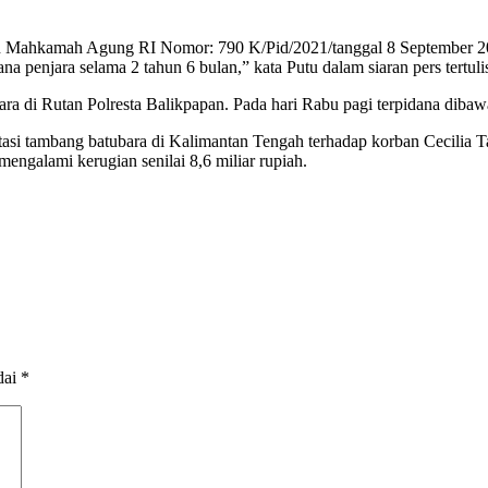
usan Mahkamah Agung RI Nomor: 790 K/Pid/2021/tanggal 8 September 20
penjara selama 2 tahun 6 bulan,” kata Putu dalam siaran pers tertuli
ntara di Rutan Polresta Balikpapan. Pada hari Rabu pagi terpidana di
tasi tambang batubara di Kalimantan Tengah terhadap korban Cecilia Ta
engalami kerugian senilai 8,6 miliar rupiah.
dai
*