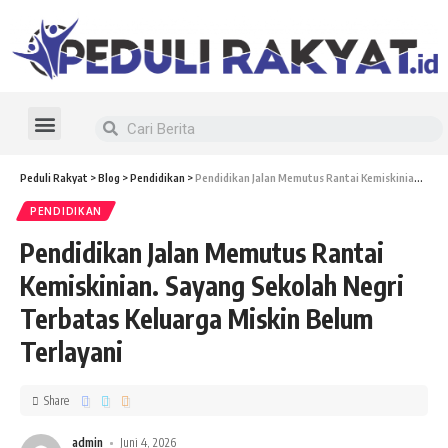
Susunan Redaksi
Peduli Rakyat
>
Blog
>
Pendidikan
>
Pendidikan Jalan Memutus Rantai Kemiskinian. Sayang Sekolah Negri Terbatas Keluarga Miskin Belum Terlayani
PENDIDIKAN
Pendidikan Jalan Memutus Rantai
Kemiskinian. Sayang Sekolah Negri
Terbatas Keluarga Miskin Belum
Terlayani
Share
admin
Juni 4, 2026