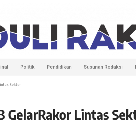
inal
Politik
Pendidikan
Susunan Redaksi
intas Sektor
 GelarRakor Lintas Sek