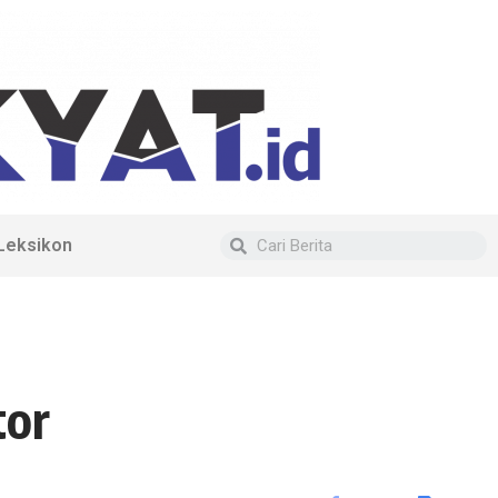
Leksikon
tor