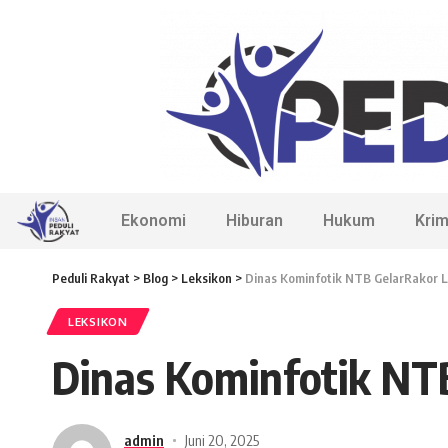
Ekonomi
Hiburan
Hukum
Krim
Peduli Rakyat
>
Blog
>
Leksikon
>
Dinas Kominfotik NTB GelarRakor L
LEKSIKON
Dinas Kominfotik NTB
admin
Juni 20, 2025